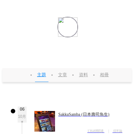
winnie
這傢伙很懶，沒有個性簽名。
積分 126
粉絲 2
主題
文章
資料
相冊
06
SakkuSamba (日本壽司魚生)
10月
6張
13649閱讀
|
0評論